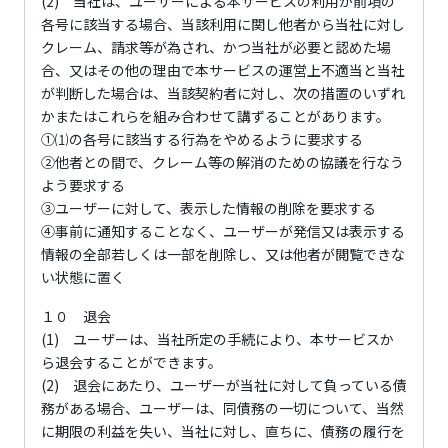
(2) 当社は、ユーザーによる本サービスの利用が前項の
各号に該当する場合、当該利用に関し他者から当社に対し
クレーム、請求等が為され、かつ当社が必要と認めた場
合、又はその他の理由で本サービスの運営上不適当と当社
が判断した場合は、当該契約者に対し、次の措置のいずれ
かまたはこれらを組み合わせて講ずることがあります。
①⑴の各号に該当する行為をやめるように要求する
②他者との間で、クレーム等の解消のための協議を行なう
よう要求する
③ユーザーに対して、表示した情報の削除を要求する
④事前に通知することなく、ユーザーが発信又は表示する
情報の全部若しくは一部を削除し、又は他者が閲覧できな
い状態に置く
１０ 退会
(1) ユーザーは、当社所定の手続により、本サービスか
ら退会することができます。
(2) 退会にあたり、ユーザーが当社に対して負っている債
務がある場合、ユーザーは、同債務の一切について、当然
に期限の利益を失い、当社に対し、直ちに、債務の履行を