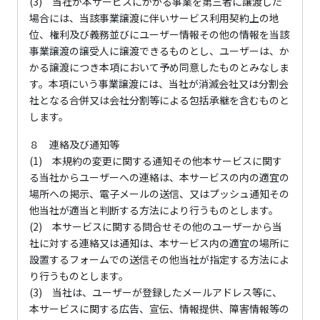
(3) 当社が本サービスにかかる事業を第三者に譲渡した
場合には、当該事業譲渡に伴いサービス利用契約上の地
位、権利及び義務並びにユーザー情報その他の情報を当該
事業譲渡の譲受人に譲渡できるものとし、ユーザーは、か
かる譲渡につき本項において予め同意したものとみなしま
す。本項にいう事業譲渡には、当社が消滅会社又は分割会
社となる合併又は会社分割等による包括承継を含むものと
します。
８ 連絡及び通知等
(1) 本規約の変更に関する通知その他本サービスに関す
る当社からユーザーへの連絡は、本サービスの内の適宜の
場所への掲示、電子メールの送信、又はプッシュ通知その
他当社が適当と判断する方法により行うものとします。
(2) 本サービスに関する問合せその他のユーザーから当
社に対する連絡又は通知は、本サービス内の適宜の場所に
設置するフォームでの送信その他当社が指定する方法によ
り行うものとします。
(3) 当社は、ユーザーが登録したメールアドレス等に、
本サービスに関する広告、宣伝、情報提供、障害情報等の