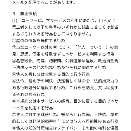
メールを配信することがあります。
９ 禁止事項
(1) ユーザーは、本サービスの利用にあたり、自ら又は
第三者をして以下の各号のいずれかに該当し若しくは該当
するおそれのある行為をしてはなりません。
①虚偽の情報を提供する行為
②当該ユーザー以外の者（以下、「他人」という。）の意
見、思想、信条を尊重せずに本サービスを利用する行為
③名誉毀損、侮辱、贈収賄、公職選挙法違反、政治資金規
正法違反その他の犯罪行為及びそれに関連する行為
④他人を害し又は攻撃する目的で行う行為
⑤法令、裁判所の判決、決定若しくは命令、法的拘束力の
ある行政処分に違反する行為、これらを助長し又は助長す
るそれのある行為
⑥本規約又は本サービスの趣旨、目的に反する目的で本サ
ービスを利用する行為
⑦他人に対する迷惑行為、嫌がらせ行為等、不快感、精神
的若しくは経済的損害を与え又は与える可能性のある行為
⑧他人の知的財産権又はプライバシーその他の権利を侵害