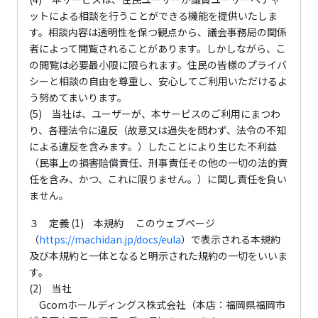
ットによる相談を行うことができる機能を提供いたしま
す。相談内容は透明性を保つ観点から、議会事務局の関係
者によって閲覧されることがあります。しかしながら、こ
の閲覧は必要最小限に限られます。住民の皆様のプライバ
シーと相談の自由を尊重し、安心してご利用いただけるよ
う努めてまいります。
(5) 当社は、ユーザーが、本サービスのご利用にまつわ
り、各種法令に違反（故意又は過失を問わず、法令の不知
による違反を含みます。）したことにより生じた不利益
（民事上の損害賠償責任、刑事責任その他の一切の法的責
任を含み、かつ、これに限りません。）に関し責任を負い
ません。
３ 定義 (1) 本規約 このウェブページ
（
https://machidan.jp/docs/eula
）で表示される本規約
及び本規約と一体となると明示された規約の一切をいいま
す。
(2) 当社
Gcomホールディングス株式会社（本店：福岡県福岡市