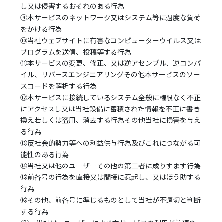
し又は侵害するおそれのある行為
⑨本サービスのネットワーク又はシステム等に過度な負荷
をかける行為
⑩当社ウェブサイトに有害なコンピューターウイルス又は
プログラムを送信、投稿等する行為
⑪本サービスの変更、修正、又は逆アセンブル、逆コンパ
イル、リバースエンジニアリングその他本サービスのソー
スコードを解析する行為
⑫本サービスに接続しているシステム全般に権限なく不正
にアクセスし又は当社設備に蓄積された情報を不正に書き
換え若しくは盗用、消去する行為その他当社に損害を与え
る行為
⑬反社会的勢力等への利益供与行為及びこれにつながる可
能性のある行為
⑭当社又は他のユーザーその他の第三者に成りすます行為
⑮前各号の行為を直接又は間接に惹起し、又はほう助する
行為
⑯その他、前各号に準じるものとして当社が不適切と判断
する行為