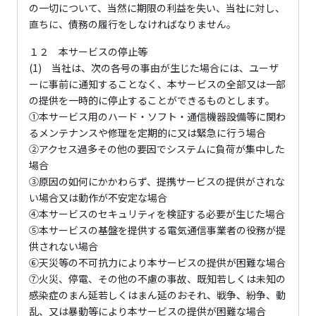
の一切について、当然に期限の利益を失い、当社に対し、
直ちに、債務の履行をしなければなりません。
１２ 本サービスの停止等
(1) 当社は、次の各号の事由が生じた場合には、ユーザ
ーに事前に通知することなく、本サービスの全部又は一部
の提供を一時的に停止することができるものとします。
①本サービス用のハード・ソフト・通信機器設備等に関わ
るメンテナンスや修理を定期的に又は緊急に行う場合
②アクセス過多その他の要因でシステムに負荷が集中した
場合
③原因の如何にかかわらず、提携サービスの提供がされな
い場合又は動作が不安定な場合
④本サービスのセキュリティを検証する必要が生じた場合
⑤本サービスの基盤を提供する電気通信事業者の役務が提
供されない場合
⑥天災等の不可抗力により本サービスの提供が困難な場合
⑦火災、停電、その他の不慮の事故、既知若しくは未知の
感染症のまん延若しくはまん延のおそれ、戦争、紛争、動
乱、又は暴動等により本サービスの提供が困難な場合