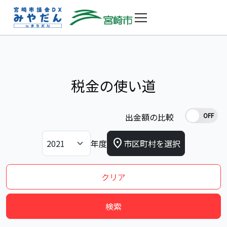
税金の使い道
出金額の比較
OFF
location_on
年度
市区町村を選択
クリア
検索