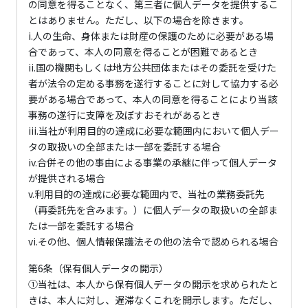
の同意を得ることなく、第三者に個人データを提供するこ
とはありません。ただし、以下の場合を除きます。
i.人の生命、身体または財産の保護のために必要がある場
合であって、本人の同意を得ることが困難であるとき
ii.国の機関もしくは地方公共団体またはその委託を受けた
者が法令の定める事務を遂行することに対して協力する必
要がある場合であって、本人の同意を得ることにより当該
事務の遂行に支障を及ぼすおそれがあるとき
iii.当社が利用目的の達成に必要な範囲内において個人デー
タの取扱いの全部または一部を委託する場合
iv.合併その他の事由による事業の承継に伴って個人データ
が提供される場合
v.利用目的の達成に必要な範囲内で、当社の業務委託先
（再委託先を含みます。）に個人データの取扱いの全部ま
たは一部を委託する場合
vi.その他、個人情報保護法その他の法令で認められる場合
第6条（保有個人データの開示）
①当社は、本人から保有個人データの開示を求められたと
きは、本人に対し、遅滞なくこれを開示します。ただし、