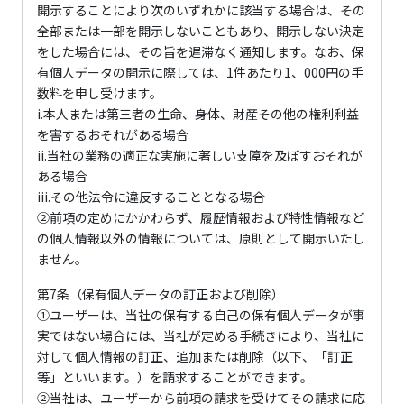
開示することにより次のいずれかに該当する場合は、その
全部または一部を開示しないこともあり、開示しない決定
をした場合には、その旨を遅滞なく通知します。なお、保
有個人データの開示に際しては、1件あたり1、000円の手
数料を申し受けます。
i.本人または第三者の生命、身体、財産その他の権利利益
を害するおそれがある場合
ii.当社の業務の適正な実施に著しい支障を及ぼすおそれが
ある場合
iii.その他法令に違反することとなる場合
②前項の定めにかかわらず、履歴情報および特性情報など
の個人情報以外の情報については、原則として開示いたし
ません。
第7条（保有個人データの訂正および削除）
①ユーザーは、当社の保有する自己の保有個人データが事
実ではない場合には、当社が定める手続きにより、当社に
対して個人情報の訂正、追加または削除（以下、「訂正
等」といいます。）を請求することができます。
②当社は、ユーザーから前項の請求を受けてその請求に応