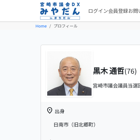
ログイン
会員登録
お問
Home
プロフィール
黒木 通哲
(76)
宮崎市議会議員
当選
location_on
出身
日南市（旧北郷町）