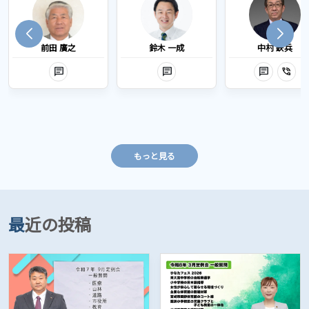
前田 廣之
鈴木 一成
中村 鉄兵
chat
chat
chat
phone_in_talk
もっと見る
最近の投稿