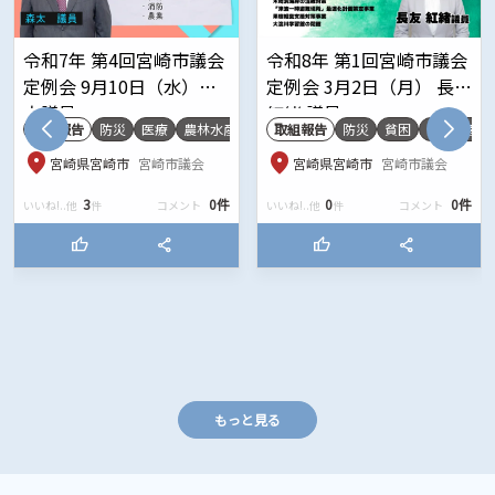
和7年 第4回宮崎市議会
令和8年 第1回宮崎市議会
「令
会 9月10日（水）森
定例会 3月2日（月） 長友
会だ
議員
紅緒 議員
ケー
組報告
防災
医療
農林水産
都市基盤
取組報告
教育
防災
その他
貧困
農林水産
観光
アン
location_on
location_on
宮崎県宮崎市
宮崎市議会
宮崎県宮崎市
宮崎市議会
宮
3
0件
0
0件
!..他
件
コメント
いいね!..他
件
コメント
thumb_up
share
thumb_up
share
もっと見る