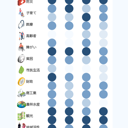
2．常任委員会
防災
付託案件の審査
子育て
医療
2026/06/22
高齢者
常任委員会
障がい
付託案件の審査
貧困
市民生活
2026/06/23
休会
財政
会派間の調整等
商工業
農林水産
2026/06/24
観光
本会議
地域活性