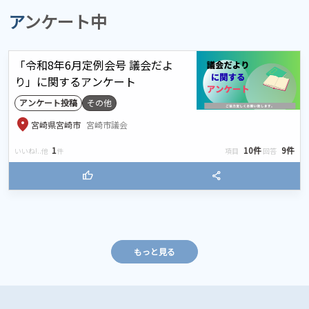
アンケート中
「令和8年6月定例会号 議会だよ
り」に関するアンケート
アンケート投稿
その他
location_on
宮崎県宮崎市
宮崎市議会
1
10件
9件
いいね!..他
件
項目
回答
thumb_up
share
もっと見る