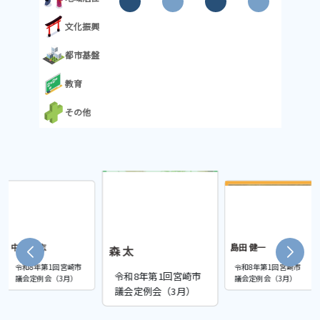
議案、請願（委員長報告、質疑、討論、表決）
文化振興
都市基盤
教育
その他
中村 博志
島田 健一
森 太
令和8年第1回宮崎市
令和8年第1回宮崎市
令和8年第1回宮崎市
議会定例会（3月）
議会定例会（3月）
議会定例会（3月）