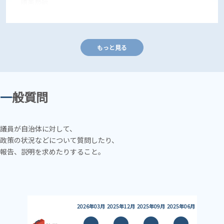
議案熟読
2026/06/15～2026/06/18
もっと見る
本会議
一般質問
一般質問
2026/06/19
議員が自治体に対して、
1．本会議
政策の状況などについて質問したり、
1．議案（質疑、委員会付託）
報告、説明を求めたりすること。
2．報告（質疑、終了）
3．請願（委員会付託）
2026/06/19
2026年03月
2025年12月
2025年09月
2025年06月