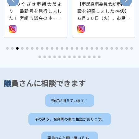
【市民経済委員会が市内施
【市民経済委員会が市内施
設を視察しました🚲️⚽️】
設を視察しました🚲️⚽️】
６月３０日（火）、市民経
６月３０日（火）、市民経
済委員会の所管施設視察と
済委員会の所管施設視察と
して、市内３箇所を訪問し
して、市内３箇所を訪問し
ました！ それぞれの施設
ました！ それぞれの施設
で市当局から説明を受け、
で市当局から説明を受け、
現状や課題について質疑を
現状や課題について質疑を
行いました🗣️ 📍今回の視
行いました🗣️ 📍今回の視
察先 ・天神排水機場（佐
察先 ・天神排水機場（佐
土原町） ・(株)テゲバジャ
土原町） ・(株)テゲバジャ
議員さんに相談できます
ーロ宮崎（宮交シティ）
ーロ宮崎（宮交シティ）
・ひなた宮崎県総合運動公
・ひなた宮崎県総合運動公
園 ひなた宮崎県総合運動
園 ひなた宮崎県総合運動
街灯が消えています！
公園では、自転車競技場を
公園では、自転車競技場を
見学させていただきました
見学させていただきました
✨️ 宮崎市議会公式SNSで
✨️ 宮崎市議会公式SNSで
子の通う、保育園の事で相談があります。
は、委員会の活動情報を随
は、委員会の活動情報を随
時発信しています📱 ぜひ
時発信しています📱 ぜひ
議員さんと同じ思いです。