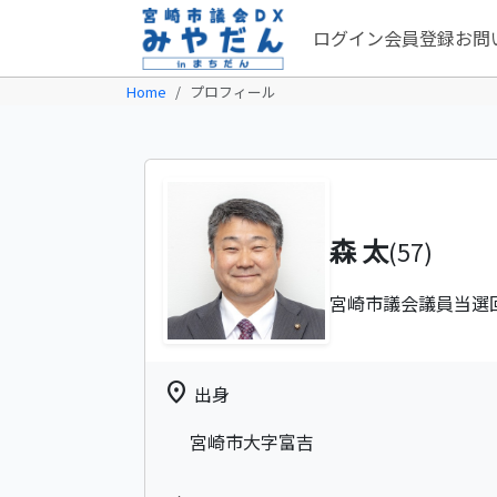
ログイン
会員登録
お問
Home
プロフィール
森 太
(57)
宮崎市議会議員
当選
location_on
出身
宮崎市大字富吉