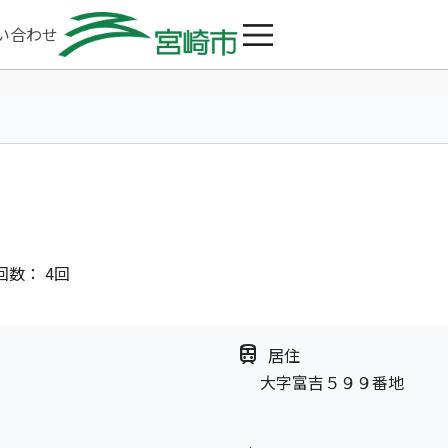
い合わせ
回数： 4回
train
居住
大字富吉５９９番地