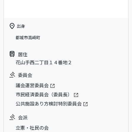
location_on
出身
都城市高崎町
train
居住
花山手西二丁目１４番地２
委員会
議会運営委員会
市民経済委員会（委員長）
公共施設あり方検討特別委員会
会派
立憲・社民の会