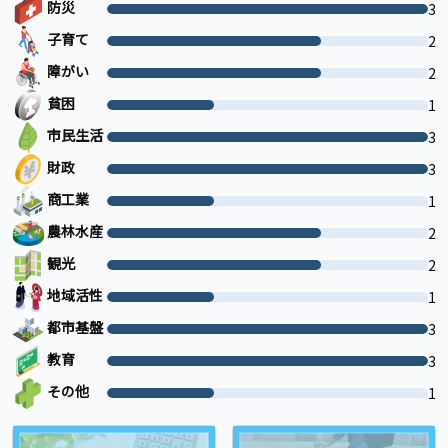
防災
3
子育て
2
障がい
2
貧困
1
市民生活
3
財政
3
商工業
1
農林水産
2
観光
2
地域活性
1
都市基盤
3
教育
3
その他
1