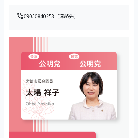
phone_in_talk
09050840253（連絡先）