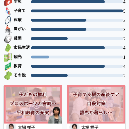
防災
4
子育て
5
医療
3
障がい
3
貧困
2
市民生活
4
観光
1
教育
4
その他
2
太場 祥子
太場 祥子