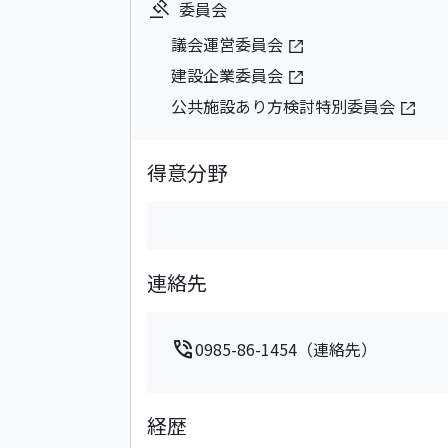
委員会
議会運営委員会
建設企業委員会
公共施設あり方検討特別委員会
得意分野
連絡先
phone_in_talk
0985-86-1454（連絡先）
経歴