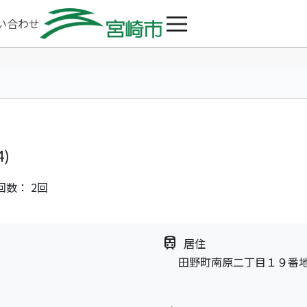
い合わせ
4)
回数： 2回
train
居住
田野町南原二丁目１９番