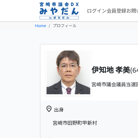
ログイン
会員登録
お問
Home
プロフィール
伊知地 孝美
(6
宮崎市議会議員
当選
location_on
出身
宮崎市田野町甲新村