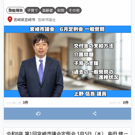
取組報告
子育て
高齢者
財政
その他
location_on
宮崎県宮崎市
宮崎市議会
3件
0件
いいね!..他
コメント
thumb_up
share
令和8年 第1回宮崎市議会定例会 3月5日（木） 島田 健一