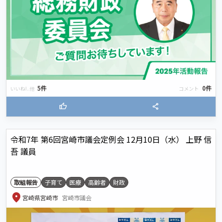
5件
0件
いいね!..他
コメント
thumb_up
share
令和7年 第6回宮崎市議会定例会 12月10日（水） 上野 信
吾 議員
取組報告
子育て
医療
高齢者
財政
location_on
宮崎県宮崎市
宮崎市議会