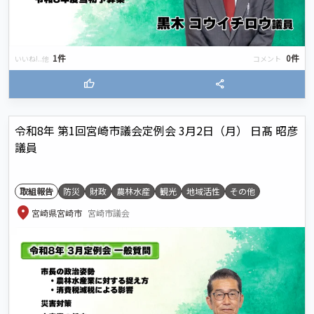
1件
0件
いいね!..他
コメント
thumb_up
share
令和8年 第1回宮崎市議会定例会 3月2日（月） 日髙 昭彦
議員
取組報告
防災
財政
農林水産
観光
地域活性
その他
location_on
宮崎県宮崎市
宮崎市議会