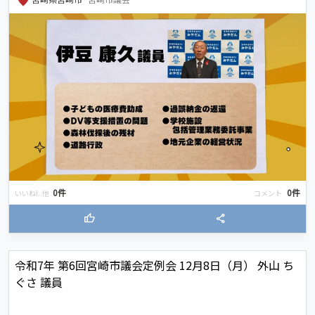
0件
0件
いいね!..他
コメント
thumb_up
share
令和7年 第6回宮崎市議会定例会 12月8日（月） 外山 ち
ぐさ 議員