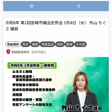
thumb_up
share
令和8年 第1回宮崎市議会定例会 3月4日（水） 外山 ちぐ
さ 議員
取組報告
防災
貧困
市民生活
財政
教育
その他
location_on
宮崎県宮崎市
宮崎市議会