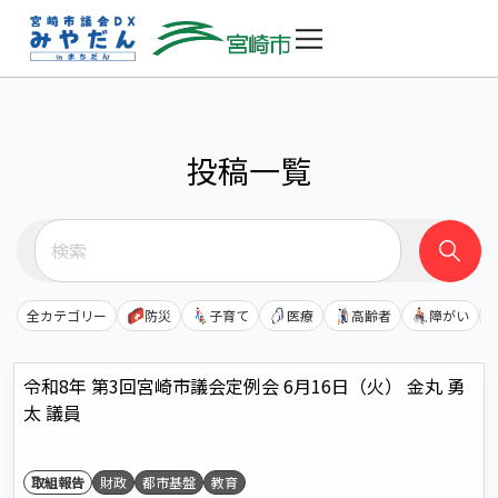
投稿一覧
全カテゴリー
防災
子育て
医療
高齢者
障がい
令和8年 第3回宮崎市議会定例会 6月16日（火） 金丸 勇
太 議員
取組報告
財政
都市基盤
教育