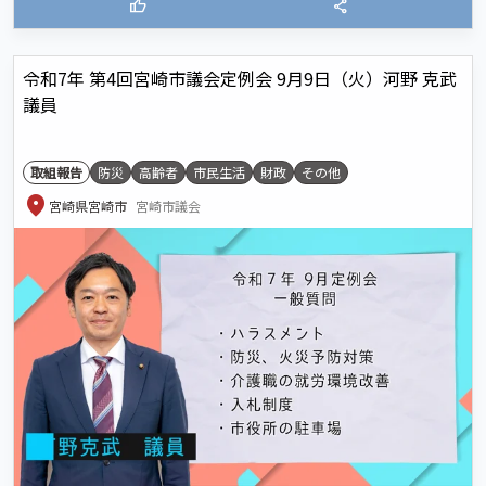
thumb_up
share
令和7年 第4回宮崎市議会定例会 9月9日（火）河野 克武
議員
取組報告
防災
高齢者
市民生活
財政
その他
location_on
宮崎県宮崎市
宮崎市議会