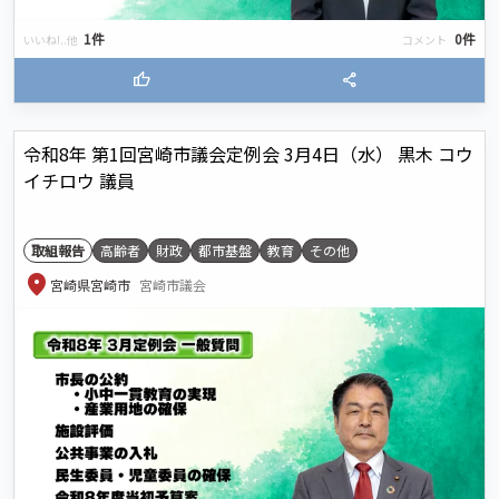
1件
0件
いいね!..他
コメント
thumb_up
share
令和8年 第1回宮崎市議会定例会 3月4日（水） 黒木 コウ
イチロウ 議員
取組報告
高齢者
財政
都市基盤
教育
その他
location_on
宮崎県宮崎市
宮崎市議会