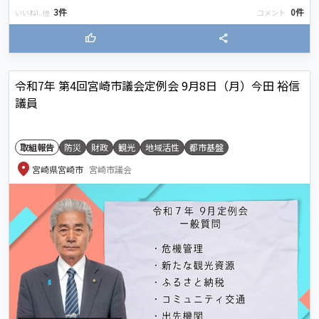
3件
0件
いいね!..他
コメント
thumb_up
share
令和7年 第4回宮崎市議会定例会 9月8日（月）今田 裕信
議員
取組報告
防災
財政
観光
地域活性
都市基盤
location_on
宮崎県宮崎市
宮崎市議会