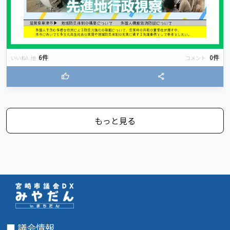
6件
0件
いいね!..他
コメント
thumb_up
share
もっと見る
■ 議会情報