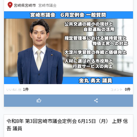
location_on
宮崎県宮崎市
宮崎市議会
1件
0件
いいね!..他
コメント
thumb_up
share
令和8年 第3回宮崎市議会定例会 6月15日（月） 上野 信
吾 議員