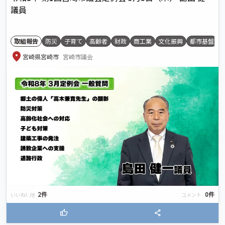
議員
取組報告
防災
子育て
高齢者
財政
商工業
文化振興
都市基盤
location_on
宮崎県宮崎市
宮崎市議会
2件
0件
いいね!..他
コメント
thumb_up
share