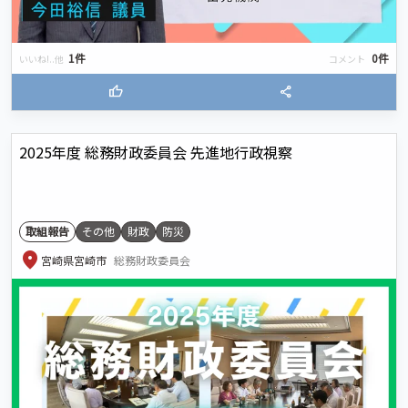
1件
0件
いいね!..他
コメント
thumb_up
share
2025年度 総務財政委員会 先進地行政視察
取組報告
その他
財政
防災
location_on
宮崎県宮崎市
総務財政委員会