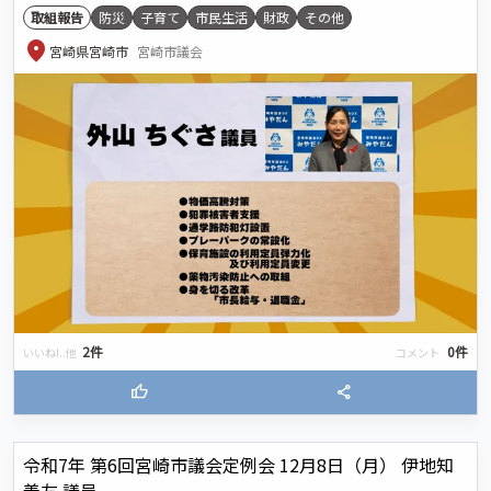
取組報告
防災
子育て
市民生活
財政
その他
location_on
宮崎県宮崎市
宮崎市議会
2件
0件
いいね!..他
コメント
thumb_up
share
令和7年 第6回宮崎市議会定例会 12月8日（月） 伊地知