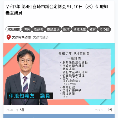
令和7年 第4回宮崎市議会定例会 9月10日（水）伊地知
義友議員
取組報告
防災
高齢者
市民生活
財政
地域活性
教育
その他
location_on
宮崎県宮崎市
宮崎市議会
5件
0件
いいね!..他
コメント