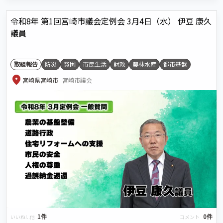
令和8年 第1回宮崎市議会定例会 3月4日（水） 伊豆 康久
議員
取組報告
防災
貧困
市民生活
財政
農林水産
都市基盤
location_on
宮崎県宮崎市
宮崎市議会
1件
0件
いいね!..他
コメント