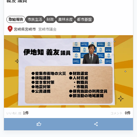
義友 議員
取組報告
市民生活
財政
農林水産
都市基盤
location_on
宮崎県宮崎市
宮崎市議会
1件
0件
いいね!..他
コメント
thumb_up
share