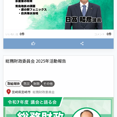
0件
0件
いいね!..他
コメント
thumb_up
share
総務財政委員会 2025年活動報告
取組報告
防災
財政
その他
location_on
宮崎県宮崎市
総務財政委員会