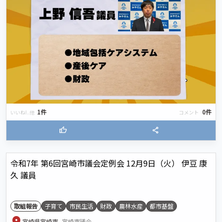
1件
0件
いいね!..他
コメント
thumb_up
share
令和7年 第6回宮崎市議会定例会 12月9日（火） 伊豆 康
久 議員
取組報告
子育て
市民生活
財政
農林水産
都市基盤
location_on
宮崎県宮崎市
宮崎市議会