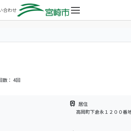
い合わせ
回数： 4回
train
居住
高岡町下倉永１２００番