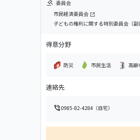
委員会
市民経済委員会
子どもの権利に関する特別委員会（副
得意分野
防災
市民生活
高齢
連絡先
phone_in_talk
0985-82-4284（自宅）