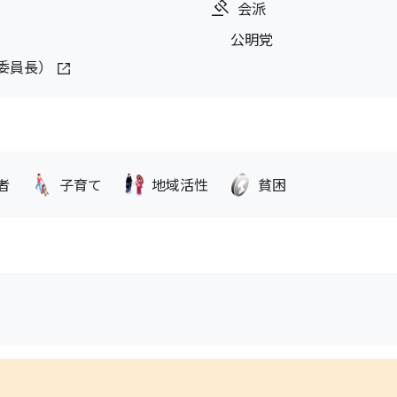
会派
公明党
委員長）
者
子育て
地域活性
貧困