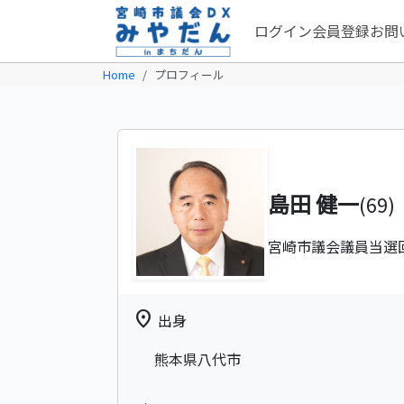
ログイン
会員登録
お問
Home
プロフィール
島田 健一
(69)
宮崎市議会議員
当選
location_on
出身
熊本県八代市