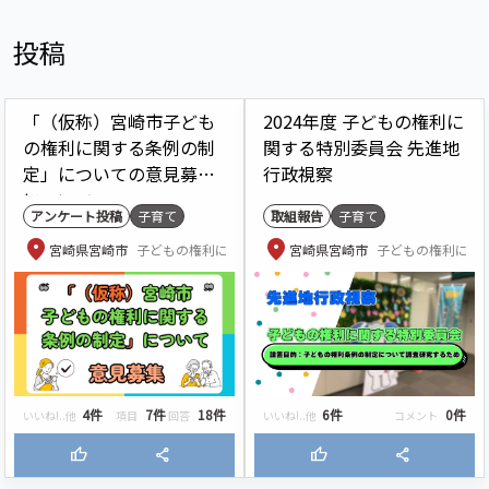
投稿
「（仮称）宮崎市子ども
2024年度 子どもの権利に
の権利に関する条例の制
関する特別委員会 先進地
定」についての意見募集
行政視察
について
アンケート投稿
子育て
取組報告
子育て
location_on
location_on
宮崎県宮崎市
子どもの権利に関する特別委員会
宮崎県宮崎市
子どもの権利に関
4件
7件
18件
6件
0件
いいね!..他
項目
回答
いいね!..他
コメント
thumb_up
share
thumb_up
share