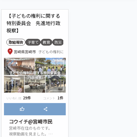
【子どもの権利に関する
特別委員会 先進地行政
視察】
取組報告
子育て
教育
防災
location_on
宮崎県宮崎市
子どもの権利に関する特別委員会
29件
1件
いいね!..他
コメント
thumb_up
share
コウイチ@宮崎市民
宮崎市在住のものです。

視察動画を見ました。
