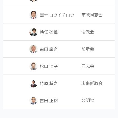
市政同志会
黒木 コウイチロウ
令政会
時任 砂織
前新会
前田 廣之
同志会
松山 清子
未来新政会
持原 将之
公明党
吉田 正樹