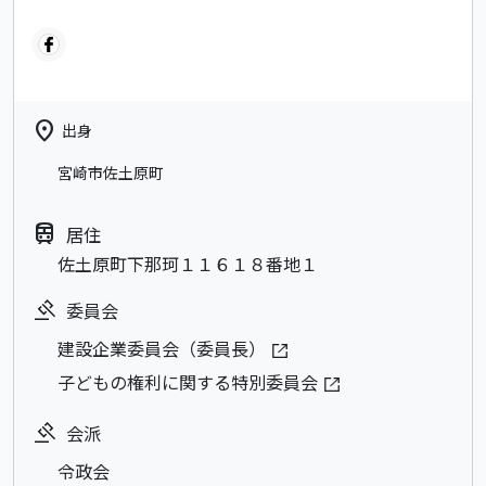
location_on
出身
宮崎市佐土原町
train
居住
佐土原町下那珂１１６１８番地１
委員会
建設企業委員会（委員長）
子どもの権利に関する特別委員会
会派
令政会