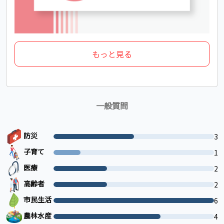
もっと見る
一般質問
防災
3
子育て
1
医療
2
高齢者
2
市民生活
6
農林水産
4