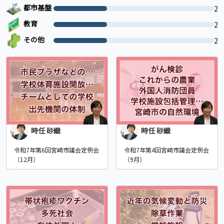
都市基盤
2
教育
2
その他
2
時任 砂織
時任 砂織
令和7年第6回宮崎市議会定例会
令和7年第4回宮崎市議会定例会
（12月）
（9月）