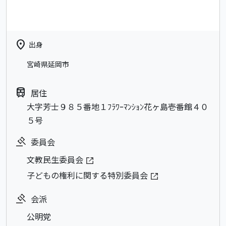
location_on
出身
宮崎県延岡市
train
居住
大字芳士９８５番地１ﾌﾗﾜｰﾏﾝｼｮﾝ花ヶ島壱番館４０
５号
委員会
文教民生委員会
子どもの権利に関する特別委員会
会派
公明党