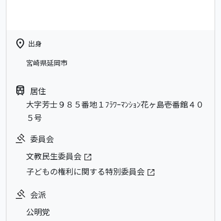
location_on
出身
宮崎県延岡市
train
居住
大字芳士９８５番地１ﾌﾗﾜｰﾏﾝｼｮﾝ花ヶ島壱番館４０
５号
委員会
文教民生委員会
子どもの権利に関する特別委員会
会派
公明党