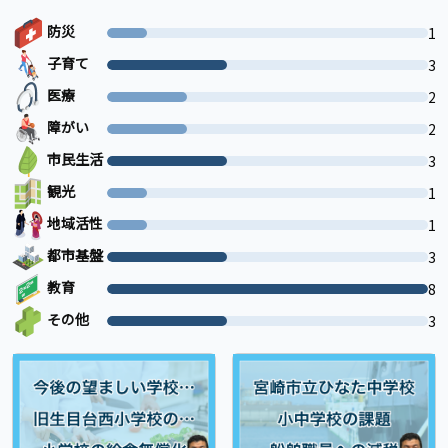
防災
1
子育て
3
医療
2
障がい
2
市民生活
3
観光
1
地域活性
1
都市基盤
3
教育
8
その他
3