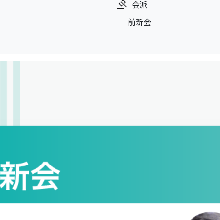
会派
前新会