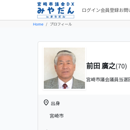
ログイン
会員登録
お問
Home
プロフィール
前田 廣之
(70)
宮崎市議会議員
当選
location_on
出身
宮崎市