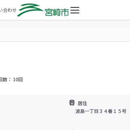
い合わせ
回数： 10回
train
居住
波島一丁目３４番１５号