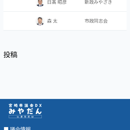
新政みやざき
日髙 昭彦
市政同志会
森 太
投稿
■ 議会情報