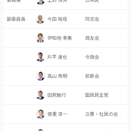
副委員長
同志会
今田 裕信
政友会
伊知地 孝美
令政会
片平 達也
前新会
高山 秀明
国民民主党
田尻敏行
立憲・社民の会
徳重 淳一